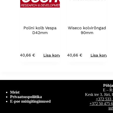
Polini kolb Vespa
Wiseco kolvirõngad
D42mm
90mm
40,66
€
40,66
€
Lisa korvi
Lisa korvi
Põhja
E – R
Meist
Kesk tee 3, Jüri
Privaatsuspoliitika
+372 533 
E-poe müügitingimused
+372 50 475 
in