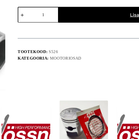
Wiseco
kolvisõrm
Lisa
#15
kogus
TOOTEKOOD:
S526
KATEGOORIA:
MOOTORIOSAD