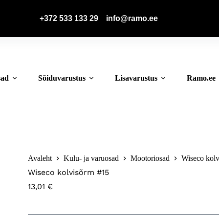
📞
+372 533 133 29
📧
info@ramo.ee
sad
Sõiduvarustus
Lisavarustus
Ramo.ee
Avaleht
Kulu- ja varuosad
Mootoriosad
Wiseco kol
Wiseco kolvisõrm #15
13,01
€