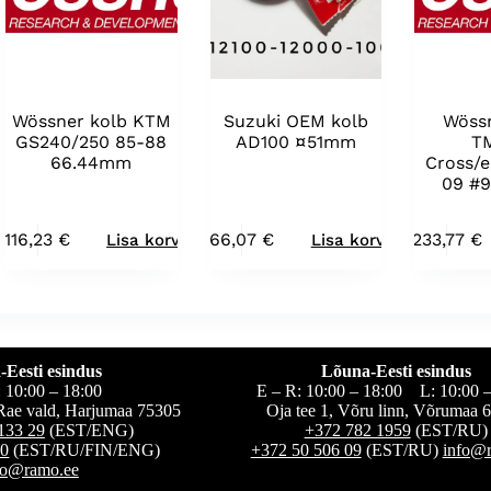
Wössner kolb KTM
Suzuki OEM kolb
Wössn
GS240/250 85-88
AD100 ¤51mm
T
66.44mm
Cross/
09 #
116,23
€
66,07
€
233,77
€
Lisa korvi
Lisa korvi
-Eesti esindus
Lõuna-Eesti esindus
: 10:00 – 18:00
E – R: 10:00 – 18:00 L: 10:00 –
, Rae vald, Harjumaa 75305
Oja tee 1, Võru linn, Võrumaa 
133 29
(EST/ENG)
+372 782 1959
(EST/RU)
60
(EST/RU/FIN/ENG)
+372 50 506 09
(EST/RU)
info@
fo@ramo.ee