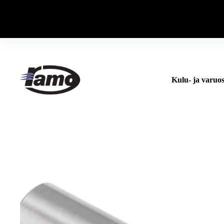
Skip
to
content
Kulu- ja varuo