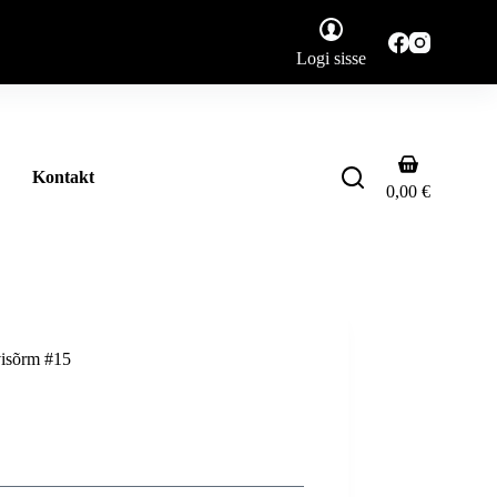
Logi sisse
Shopping
Kontakt
cart
0,00
€
visõrm #15