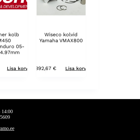
er kolb
Wiseco kolvid
M450
Yamaha VMAX800
enduro 05-
94.97mm
392,67
€
Lisa korvi
Lisa korvi
 14:00
65609
ramo.ee