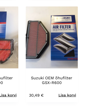
ufilter
Suzuki OEM õhufilter
00
GSX-R600
30,49
€
Lisa korvi
Lisa korvi