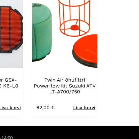
er GSX-
Twin Air õhufiltri
0 K6-L0
Powerflow kit Suzuki ATV
LT-A700/750
62,00
€
Lisa korvi
Lisa korvi
 14:00