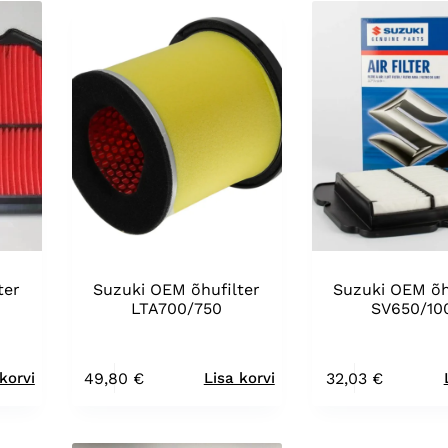
ter
Suzuki OEM õhufilter
Suzuki OEM õh
LTA700/750
SV650/10
49,80
€
32,03
€
korvi
Lisa korvi