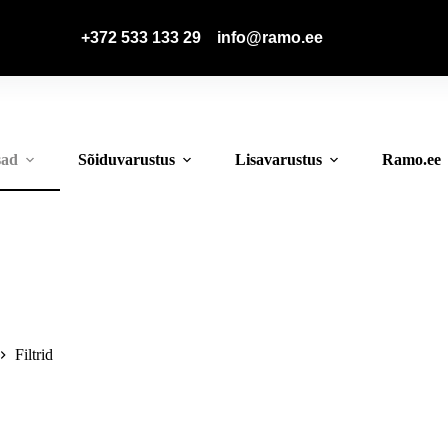
📞
+372 533 133 29
📧
info@ramo.ee
sad
Sõiduvarustus
Lisavarustus
Ramo.ee
Filtrid