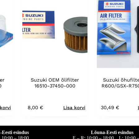
er
Suzuki OEM õlifilter
Suzuki õhufilt
0
16510-37450-000
R600/GSX-R75
8,00
€
30,49
€
korvi
Lisa korvi
-Eesti esindus
Lõuna-Eesti esindus
: 10:00 – 18:00
E – R: 10:00 – 18:00 L: 10:00 –