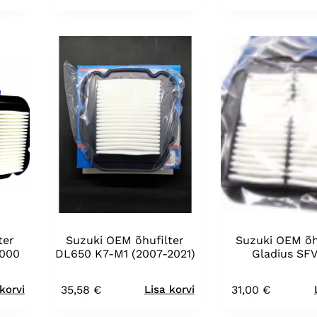
ter
Suzuki OEM õhufilter
Suzuki OEM õh
1000
DL650 K7-M1 (2007-2021)
Gladius SF
35,58
€
31,00
€
korvi
Lisa korvi