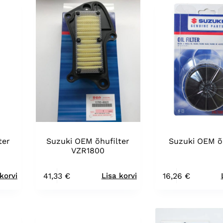
ter
Suzuki OEM õhufilter
Suzuki OEM õli
VZR1800
41,33
€
16,26
€
korvi
Lisa korvi