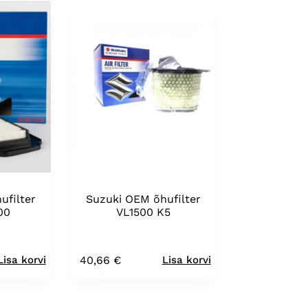
ufilter
Suzuki OEM õhufilter
00
VL1500 K5
40,66
€
Lisa korvi
Lisa korvi