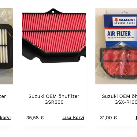
ter
Suzuki OEM õhufilter
Suzuki OEM õh
GSR600
GSX-R10
35,58
€
31,00
€
korvi
Lisa korvi