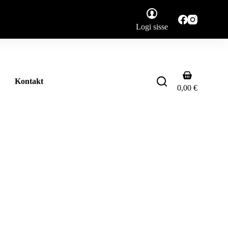
Logi sisse
Shopping
Kontakt
cart
0,00
€