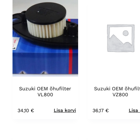
Suzuki OEM õhufilter
Suzuki OEM õhufil
VL800
VZ800
34,10
€
36,17
€
Lisa korvi
Lisa 