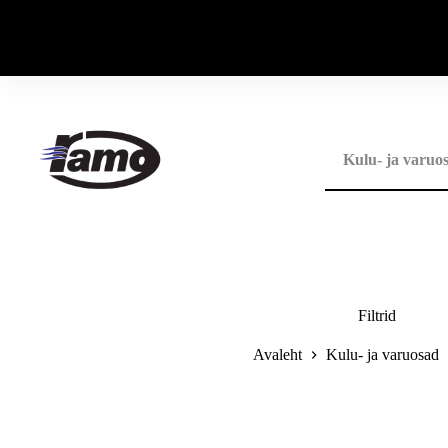
Skip
to
content
Kulu- ja varuo
Filtrid
Avaleht
Kulu- ja varuosad