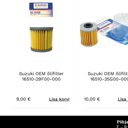
Suzuki OEM õlifilter
Suzuki OEM õlifilt
16510-29F00-000
16510-35G00-00
9,00
€
10,00
€
Lisa korvi
Lisa 
Põhja
E – R