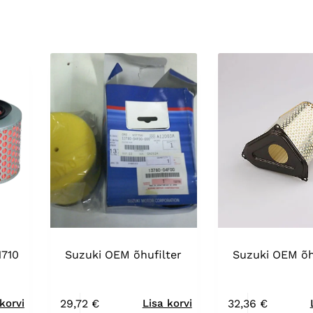
1710
Suzuki OEM õhufilter
Suzuki OEM õh
29,72
€
32,36
€
korvi
Lisa korvi