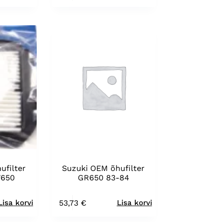
ufilter
Suzuki OEM õhufilter
V650
GR650 83-84
53,73
€
Lisa korvi
Lisa korvi