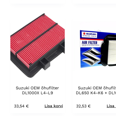
Suzuki OEM õhufilter
Suzuki OEM õhufil
DL1000X L4-L9
DL650 K4-K6 + DL
33,54
€
32,53
€
Lisa korvi
Lisa 