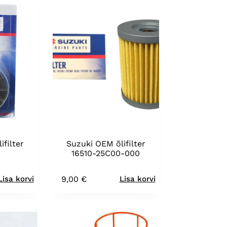
filter
Suzuki OEM õlifilter
16510-25C00-000
9,00
€
Lisa korvi
Lisa korvi