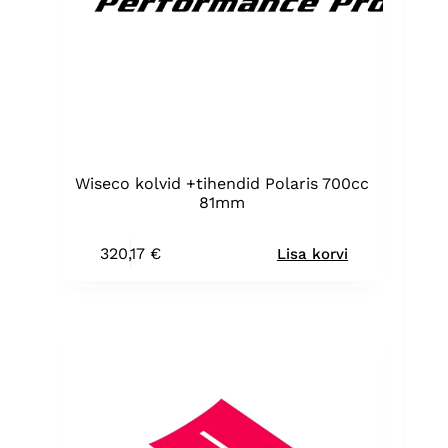
Wiseco kolvid +tihendid Polaris 700cc
81mm
320,17
€
Lisa korvi