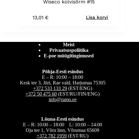
Wiseco kolvisõrm #15
13,01
€
Lisa korvi
Meist
Privaatsuspoliitika
E-poe müügitingimused
Põhja-Eesti esindus
E – R: 10:00 – 18:00
Kesk tee 3, Jüri, Rae vald, Harjumaa 75305
+372 533 133 29
(EST/ENG)
+372 50 475 60
(EST/RU/FIN/ENG)
info@ramo.ee
Lõuna-Eesti esindus
E – R: 10:00 – 18:00 L: 10:00 – 14:00
Oja tee 1, Võru linn, Võrumaa 65609
+372 782 1959
(EST/RU)