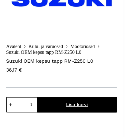
Avaleht
Kulu- ja varuosad
Mootoriosad
Suzuki OEM kepsu tapp RM-Z250 L0
Suzuki OEM kepsu tapp RM-Z250 L0
36,17
€
Suzuki
OEM
Lisa korvi
kepsu
tapp
RM-
Z250
L0
kogus