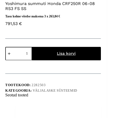
Yoshimura summuti Honda CRF250R 06-08
RS3 FS SS
Tasu kolme võrdse maksena 3 x
263,84
€
791,53
€
Yoshimura
summuti
Lisa korvi
Honda
CRF250R
06-
08
RS3
FS
SS
TOOTEKOOD:
2282503
kogus
KATEGOORIA:
VÄLJALASKE SÜSTEEMID
Seotud tooted