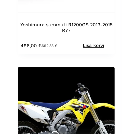
Yoshimura summuti R1200GS 2013-2015
R77
496,00
€
Lisa korvi
692,33
€
Algne
Praegune
hind
hind
oli:
on:
692,33 €.
496,00 €.