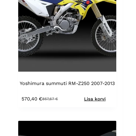
Yoshimura summuti RM-Z250 2007-2013
570,40
€
Lisa korvi
857,67
€
Algne
Praegune
hind
hind
oli:
on:
857,67 €.
570,40 €.