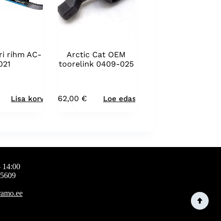
ri rihm AC-
Arctic Cat OEM
021
toorelink 0409-025
62,00
€
Lisa korvi
Loe edasi
 14:00
65609
ramo.ee