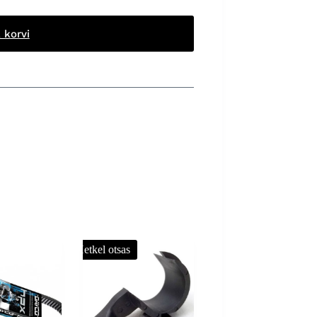
 korvi
Hetkel otsas