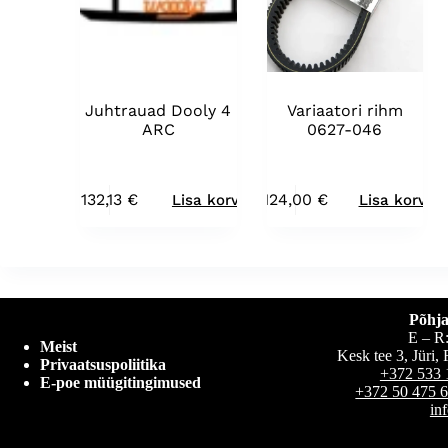
Juhtrauad Dooly 4
Variaatori rihm
ARC
0627-046
132,13
€
124,00
€
Lisa korvi
Lisa korvi
Põhja
E – R
Meist
Kesk tee 3, Jüri
Privaatsuspoliitika
+372 533 
E-poe müügitingimused
+372 50 475 
in