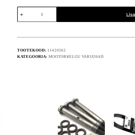
Variaatori
rihm
Lisa
HPX5017
AC-
021
kogus
TOOTEKOOD:
11420362
KATEGOORIA:
MOOTORKELGU VARUOSAD