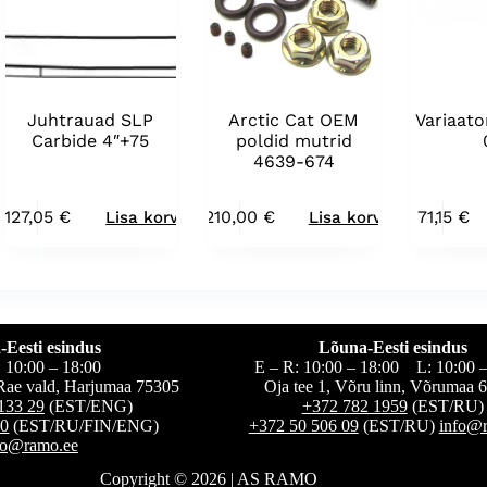
Juhtrauad SLP
Arctic Cat OEM
Variaato
Carbide 4″+75
poldid mutrid
4639-674
127,05
€
210,00
€
71,15
€
Lisa korvi
Lisa korvi
-Eesti esindus
Lõuna-Eesti esindus
: 10:00 – 18:00
E – R: 10:00 – 18:00 L: 10:00 –
, Rae vald, Harjumaa 75305
Oja tee 1, Võru linn, Võrumaa 
133 29
(EST/ENG)
+372 782 1959
(EST/RU)
60
(EST/RU/FIN/ENG)
+372 50 506 09
(EST/RU)
info@
fo@ramo.ee
Copyright © 2026 | AS RAMO