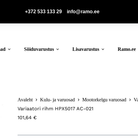
📞
+372 533 133 29
📧
info@ramo.ee
sad
Sõiduvarustus
Lisavarustus
Ramo.ee
Avaleht
Kulu- ja varuosad
Mootorkelgu varuosad
V
Variaatori rihm HPX5017 AC-021
101,64
€