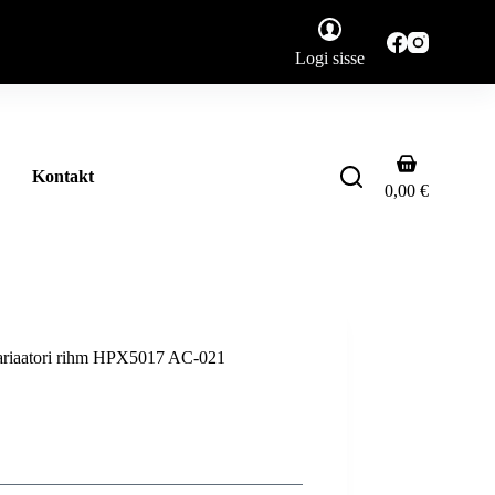
Logi sisse
Shopping
Kontakt
cart
0,00
€
ariaatori rihm HPX5017 AC-021