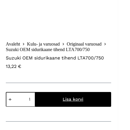
Avaleht
Kulu- ja varuosad
Originaal varuosad
Suzuki OEM sidurikaane tihend LTA700/750
Suzuki OEM sidurikaane tihend LTA700/750
13,22
€
Suzuki
OEM
Lisa korvi
sidurikaane
tihend
LTA700/750
kogus