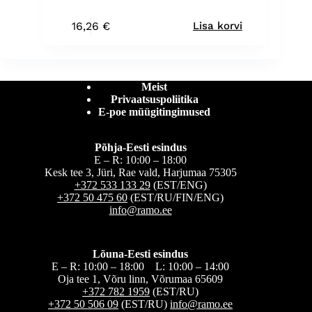
16,26
€
Lisa korvi
Meist
Privaatsuspoliitika
E-poe müügitingimused
Põhja-Eesti esindus
E – R: 10:00 – 18:00
Kesk tee 3, Jüri, Rae vald, Harjumaa 75305
+372 533 133 29
(EST/ENG)
+372 50 475 60
(EST/RU/FIN/ENG)
info@ramo.ee
Lõuna-Eesti esindus
E – R: 10:00 – 18:00 L: 10:00 – 14:00
Oja tee 1, Võru linn, Võrumaa 65609
+372 782 1959
(EST/RU)
+372 50 506 09
(EST/RU)
info@ramo.ee