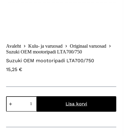
Avaleht
Kulu- ja varuosad
Originaal varuosad
Suzuki OEM mootoripadi LTA700/750
Suzuki OEM mootoripadi LTA700/750
15,25
€
Suzuki
OEM
Lisa korvi
mootoripadi
LTA700/750
kogus