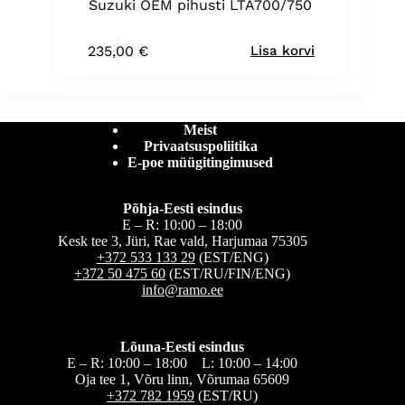
Suzuki OEM pihusti LTA700/750
235,00
€
Lisa korvi
Meist
Privaatsuspoliitika
E-poe müügitingimused
Põhja-Eesti esindus
E – R: 10:00 – 18:00
Kesk tee 3, Jüri, Rae vald, Harjumaa 75305
+372 533 133 29
(EST/ENG)
+372 50 475 60
(EST/RU/FIN/ENG)
info@ramo.ee
Lõuna-Eesti esindus
E – R: 10:00 – 18:00 L: 10:00 – 14:00
Oja tee 1, Võru linn, Võrumaa 65609
+372 782 1959
(EST/RU)