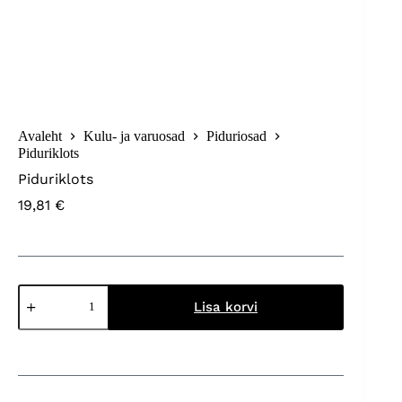
Avaleht
Kulu- ja varuosad
Piduriosad
Piduriklots
Piduriklots
19,81
€
Piduriklots
kogus
Lisa korvi