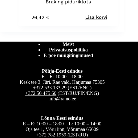
Braking piduriklots
26,42
€
Lisa korvi
Meist
Privaatsuspoliitika
E-poe müügitingimused
Põhja-Eesti esindus
E – R: 10:00 – 18:00
Kesk tee 3, Jüri, Rae vald, Harjumaa 75305
+372 533 133 29
(EST/ENG)
+372 50 475 60
(EST/RU/FIN/ENG)
info@ramo.ee
Lõuna-Eesti esindus
E – R: 10:00 – 18:00 L: 10:00 – 14:00
Oja tee 1, Võru linn, Võrumaa 65609
+372 782 1959
(EST/RU)